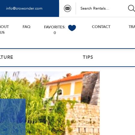
info@crowonder.com
BOUT
FAQ
CONTACT
TR
FAVORITES:
US
0
LTURE
TIPS