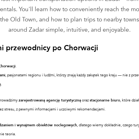
r rentals. You'll learn how to conveniently reach the 
 the Old Town, and how to plan trips to nearby towns
around Zadar simple, intuitive, and enjoyable.
ni przewodnicy po Chorwacji
Chorwacji
.
ami
, pasjonatami regionu i ludźmi, którzy znają każdy zakątek tego kraju — nie z prz
ą.
prowadzimy
zarejestrowaną agencję turystyczną
oraz
stacjonarne biuro
, które dzi
ez stresu, z pewnymi informacjami i uczciwymi rekomendacjami.
dzaniem i wynajmem obiektów noclegowych
, dlatego wiemy dokładnie, czego tury
ie teoria.