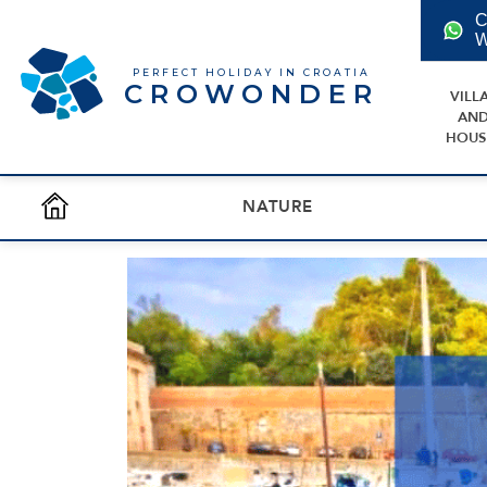
C
W
PERFECT HOLIDAY IN CROATIA
CROWONDER
VILL
AN
HOUS
NATURE