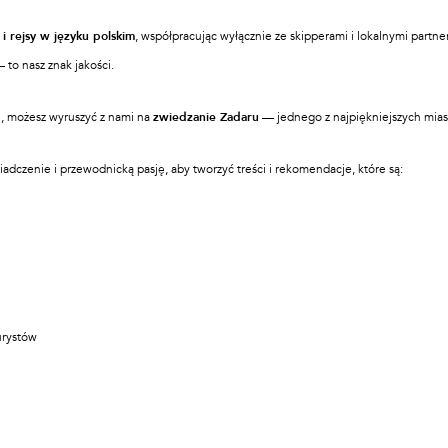
i rejsy w języku polskim
, współpracując wyłącznie ze skipperami i lokalnymi partn
 to nasz znak jakości.
j, możesz wyruszyć z nami na
zwiedzanie Zadaru
— jednego z najpiękniejszych mias
adczenie i przewodnicką pasję, aby tworzyć treści i rekomendacje, które są:
urystów