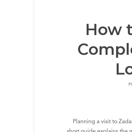
How t
Comple
Lo
P
Planning a visit to Zad
short guide explains the 