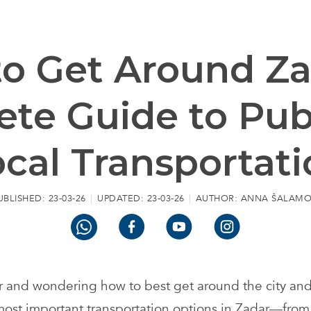
o Get Around Za
te Guide to Pub
cal Transportat
UBLISHED:
23-03-26
UPDATED:
23-03-26
AUTHOR:
ANNA ŠALAM
ar and wondering how to best get around the city an
most important transportation options in Zadar—from 