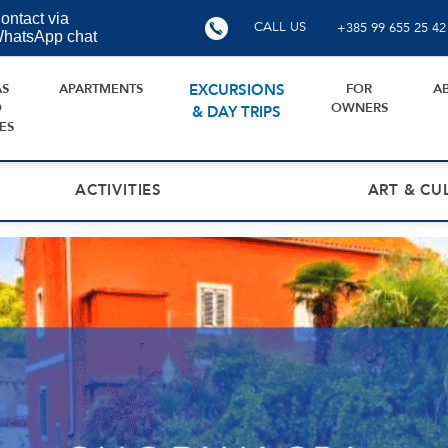
ontact via
CALL US
+385 99 655 25 42
hatsApp chat
AS
APARTMENTS
EXCURSIONS
FOR
A
D
OWNERS
& DAY TRIPS
ES
ACTIVITIES
ART & CU