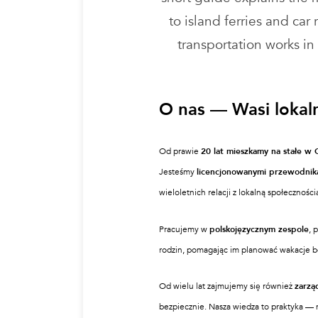
to island ferries and ca
transportation works in
O
nas — Wasi lokal
Od prawie
20 lat mieszkamy na stałe w 
Jesteśmy
licencjonowanymi przewodnik
wieloletnich relacji z lokalną społeczności
Pracujemy w
polskojęzycznym zespole
, 
rodzin, pomagając im planować wakacje b
Od wielu lat zajmujemy się również
zarzą
bezpiecznie. Nasza wiedza to praktyka — n