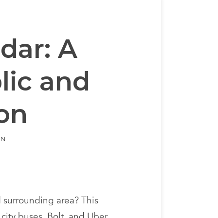
dar: A
lic and
ion
ON
d surrounding area? This
city buses, Bolt, and Uber