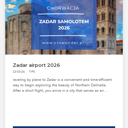
Zadar airport 2026
23-03-26
TIPS
raveling by plane to Zadar is a convenient and time‑efficient
way to begin exploring the beauty of Northern Dalmatia.
After a short flight, you arrive in a city that serves as an
excellent gateway to the region’s islands, charming coastal
towns and stunning natural landscapes. In the guide below,
you’ll find practical tips and useful insights that will help you
CROATIA
ZADAR
EASTER IN CROATIA
ZADAR TOUR GUIDE
plan your trip and make the most of your stay in this
exceptional part of Croatia.