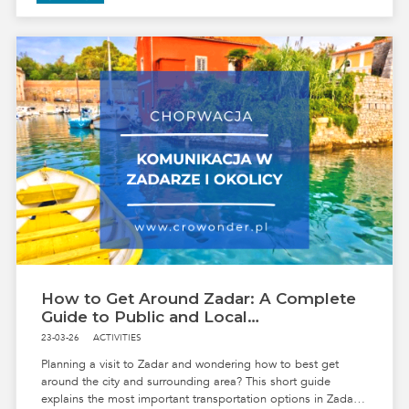
How to Get Around Zadar: A Complete
FAMILY VACATION
BEACH
DALMATIA
NIN
HISTORICAL PLACES
Guide to Public and Local
SANDY BEACH
Transportation
23-03-26
ACTIVITIES
Planning a visit to Zadar and wondering how to best get
around the city and surrounding area? This short guide
explains the most important transportation options in Zadar