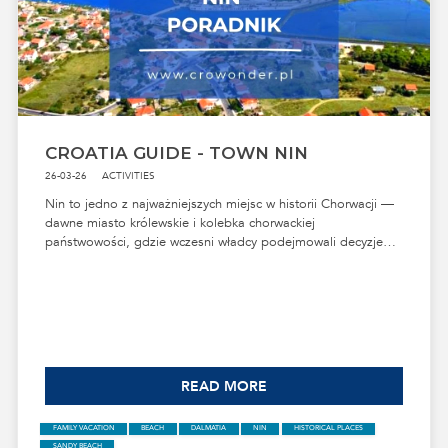
ZADAR
SPORT
SPORT EVENTS IN ZADAR
CONCERTS
CULTURAL EVENTS
CROATIA GUIDE - TOWN NIN
26-03-26
ACTIVITIES
Nin to jedno z najważniejszych miejsc w historii Chorwacji —
dawne miasto królewskie i kolebka chorwackiej
państwowości, gdzie wczesni władcy podejmowali decyzje
kształtujące młode państwo. Dziś ta niewielka starówka na
wysepce zachwyca spokojem, ciepłymi lagunami i
piaszczystymi plażami, które należą do najpiękniejszych w
północnej Dalmacji. To idealne połączenie historii, natury i
wakacyjnego luzu — miejsce, w którym można odpocząć,
poczuć atmosferę Dalmacji i odkryć najcieplejsze wody
regionu.
READ MORE