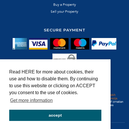
Buy a Property
Sell your Property
SECURE PAYMENT
Read HERE for more about cookies, their
use and how to disable them. By continuing
MEMBER OF:
to use this website or clicking on ACCEPT
CROATIA
FAMILY VACATION
NIN
MUSEUM
FREE TIME
you consent to the use of cookies.
Get more information
accept
@ Wonder d.o.o. | dev by
EpicDigital
powered by
MyRent