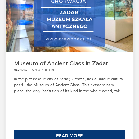
ZADAR
KORNATI NATIONAL PARK
ZADAR ATRACTIONS
Museum of Ancient Glass in Zadar
04-02-26
ART & CULTURE
In the picturesque city of Zadar, Croatia, lies a unique cultural
pearl - the Museum of Ancient Glass. This extraordinary
place, the only institution of its kind in the whole world, takes
us on a fascinating journey through the history of glass from
the 1st century BC to the 5th century.
READ MORE