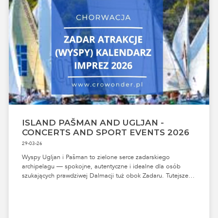
ISLAND PAŠMAN AND UGLJAN -
CONCERTS AND SPORT EVENTS 2026
29-03-26
Wyspy Ugljan i Pašman to zielone serce zadarskiego
archipelagu — spokojne, autentyczne i idealne dla osób
szukających prawdziwej Dalmacji tuż obok Zadaru. Tutejsze
miasteczka zachwycają promenadami, małymi portami,
lokalnymi feštami i atmosferą, która od razu pozwala zwolnić
tempo. Latem wyspy ożywają koncertami, wydarzeniami
folklorystycznymi, festiwalami kulinarnymi i sportowymi