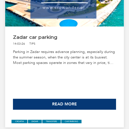
Zadar car parking
14-03-26
TIPS
Parking in Zadar requires advance planning, especially during
the summer season, when the city center is at its busiest.
Most parking spaces operate in zones that vary in price, time
limit, and distance from the Old Town. To help you choose
the best spot, below is a clear summary of the rules for each
zone, along with practical tips to help you avoid unnecessary
stress while sightseeing.
READ MORE
ZADAR
SPORT
SPORT EVENTS IN ZADAR
ZADAR ATRACTIONS