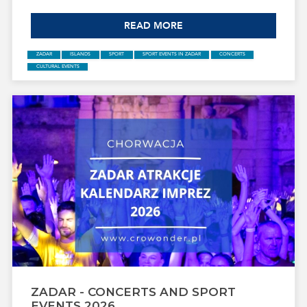
emocjami, od regat po trekkingi na najwyższe szczyty. To
miejsce, gdzie tradycja miesza się z naturą, a każdy dzień
READ MORE
kończy się widokiem spektakularnego zachodu słońca nad
Adriatykiem. Jeśli planujesz wakacje pełne kultury, aktywności
i morskiego klimatu — Ugljan i Pašman w 2026 roku będą
idealnym wyborem.
ZADAR
ISLANDS
SPORT
SPORT EVENTS IN ZADAR
CONCERTS
CULTURAL EVENTS
ZADAR - CONCERTS AND SPORT
EVENTS 2026