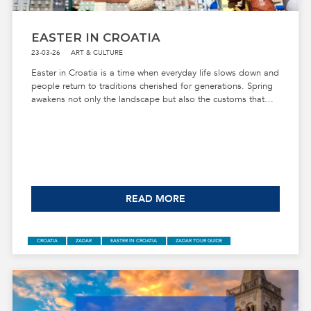
EASTER IN CROATIA
23-03-26
ART & CULTURE
Easter in Croatia is a time when everyday life slows down and
people return to traditions cherished for generations. Spring
awakens not only the landscape but also the customs that
ZADAR
BUSES
CAR PARKING
TRANSPORTATION
TRANSFERS
give this holiday its warm and unique character. Each region
celebrates in its own way, yet everywhere you feel a strong
sense of togetherness, belonging and spiritual renewal. It is a
holiday that reveals just how deeply family values and cultural
heritage are woven into Croatian life.
READ MORE