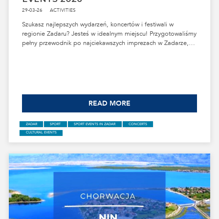
29-03-26
ACTIVITIES
Szukasz najlepszych wydarzeń, koncertów i festiwali w
regionie Zadaru? Jesteś w idealnym miejscu! Przygotowaliśmy
pełny przewodnik po najciekawszych imprezach w Zadarze,
Ninie, Sukošanie, Biogradzie, na Virze, na Pagu, w Bibinjach i
Privlacy. Sprawdź, co dzieje się w 2026 roku i zaplanuj swój
pobyt tak, aby nie przegapić żadnego wyjątkowego
wieczoru!
READ MORE