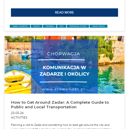
ISLAND PAŠMAN AND UGLJAN - CONCERTS 
SPORT EVENTS 2026
29-03-26
Wyspy Ugljan i Pašman to zielone serce zadarskiego archipelagu — spo
autentyczne i idealne dla osób szukających prawdziwej Dalmacji tuż ob
Tutejsze miasteczka zachwycają promenadami, małymi portami, lokalnym
atmosferą, która od razu pozwala zwolnić tempo. Latem wyspy ożywają 
wydarzeniami folklorystycznymi, festiwalami kulinarnymi i sportowymi e
regat po trekkingi na najwyższe szczyty. To miejsce, gdzie tradycja miesz
naturą, a każdy dzień kończy się widokiem spektakularnego zachodu sł
Adriatykiem. Jeśli planujesz wakacje pełne kultury, aktywności i morskie
— Ugljan i Pašman w 2026 roku będą idealnym wyborem.
READ MORE