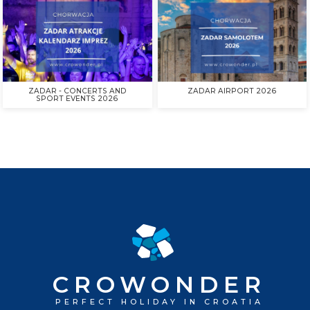
i Privlacy. Sprawdź, co dzieje się w 2026 roku i zaplanuj swój pobyt tak, 
przegapić żadnego wyjątkowego wieczoru!
READ MORE
ZADAR
ISLANDS
SPORT
SPORT EVENTS IN ZADAR
CONCERTS
CROWONDER
PERFECT HOLIDAY IN CROATIA