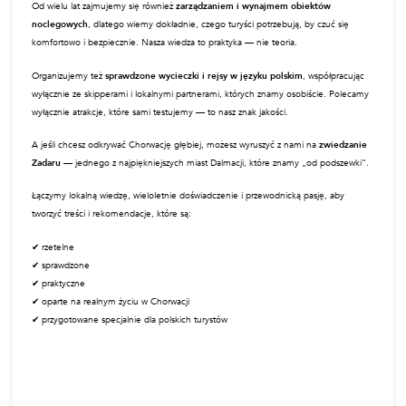
extraordinary place, the only institution of its kin
whole world, takes us on a fascinating journey thr
history of glass from the 1st century BC to the 5th
O
nas — Wasi lokalni przewodnicy 
Chorwacji
Od prawie
20 lat mieszkamy na stałe w Chorwacji
.
Jesteśmy
licencjonowanymi przewodnikami
, pasjonatami regionu i lud
znają każdy zakątek tego kraju — nie z przewodników, lecz z codziennego
wieloletnich relacji z lokalną społecznością.
Pracujemy w
polskojęzycznym zespole
, prowadzimy
zarejestrowaną a
turystyczną
oraz
stacjonarne biuro
, które działa przez cały rok. Wspiera
polskich rodzin, pomagając im planować wakacje bez stresu, z pewnymi
informacjami i uczciwymi rekomendacjami.