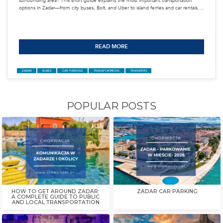
POPULAR POSTS
ZADAR - CONCERTS AND SPORT EVENTS 2
29-03-26
ACTIVITIES
Szukasz najlepszych wydarzeń, koncertów i festiwali w regionie Zadaru?
idealnym miejscu! Przygotowaliśmy pełny przewodnik po najciekawszyc
imprezach w Zadarze, Ninie, Sukošanie, Biogradzie, na Virze, na Pagu, 